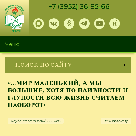
Перейти
+7 (3952) 36-95-66
к
основному
содержанию
Меню
Поиск по сайту
«...мир маленький, а мы
большие, хотя по наивности и
глупости всю жизнь считаем
наоборот»
Опубликовано 15/01/2026 13:13
9801 просмотр