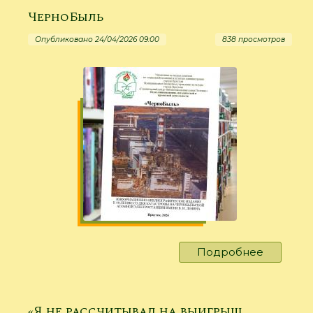
-
ЧерноБыль
жизнь,
вот
Опубликовано 24/04/2026 09:00
838 просмотров
вам
-
сердце,
вот
вам
строки
мои...»
Подробнее
о
ЧерноБ
«Я не рассчитывал на выигрыш