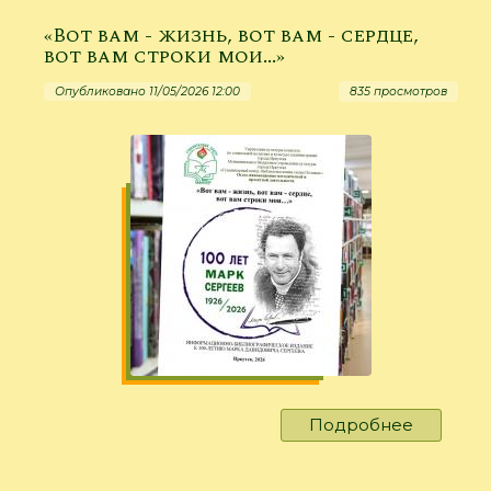
любимы
«Вот вам - жизнь, вот вам - сердце,
город
вот вам строки мои...»
Опубликовано 11/05/2026 12:00
835 просмотров
Подробнее
о
«Вот
вам