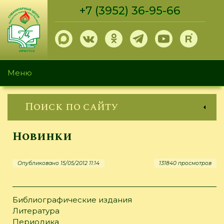
Перейти
+7 (3952) 36-95-66
к
основному
содержанию
Меню
Поиск по сайту
Новинки
Опубликовано 15/05/2012 11:14
131840 просмотров
Библиографические издания
Литература
Периодика