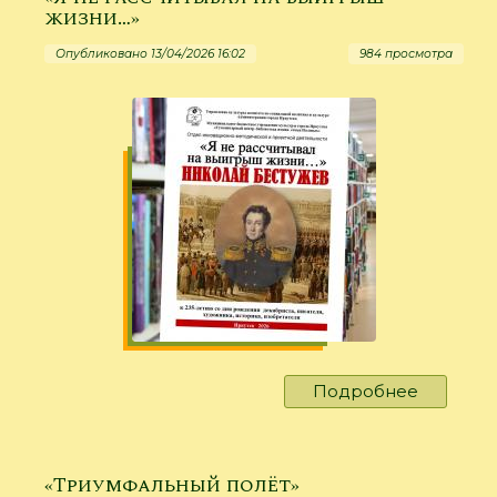
жизни…»
Опубликовано 13/04/2026 16:02
984 просмотра
Подробнее
о
«Я
не
рассчит
«Триумфальный полёт»
на