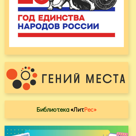
Библиотека
«Лит
Рес»