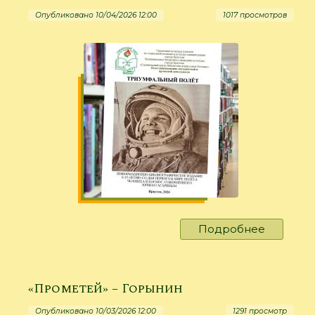
выигры
Опубликовано 10/04/2026 12:00
1017 просмотров
жизни…»
Подробнее
о
«Триумф
полёт»
«Прометей» – Горынин
Опубликовано 10/03/2026 12:00
1291 просмотр