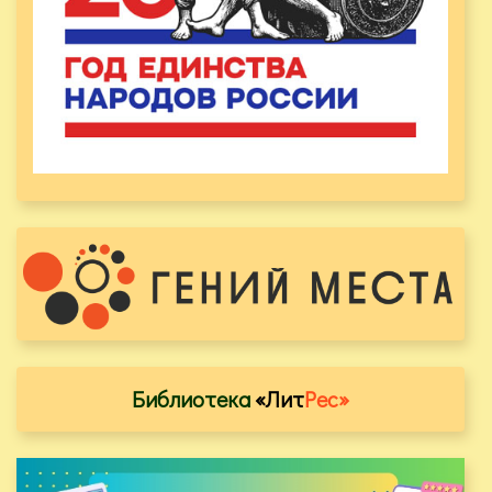
Библиотека
«Лит
Рес»