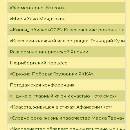
«Элементарно, Ватсон!»
«Миры Хаяо Миядзаки»
#Книги_юбиляры2025: Классические романы. Часть
«Классики книжной иллюстрации: Геннадий Кузне
Разгром милитаристской Японии
Нюрнбергский процесс
«Оружие Победы: Грузовики РККА»
Потсдамская конференция
«... думаю, главный ключ к счастью – это смех»
«Красота, живущая в стихах: Афанасий Фет»
«Словно река: жизнь и творчество Марка Твена»
«Человечество обладает одним поистине мощным о