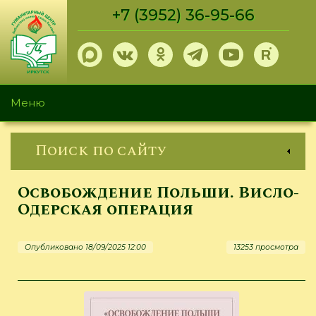
Перейти
+7 (3952) 36-95-66
к
основному
содержанию
Меню
Поиск по сайту
Освобождение Польши. Висло-
Одерская операция
Опубликовано 18/09/2025 12:00
13253 просмотра