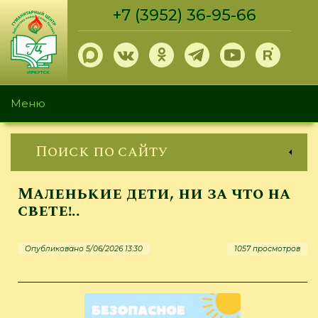
Перейти
+7 (3952) 36-95-66
к
основному
содержанию
Меню
Поиск по сайту
Маленькие дети, ни за что на
свете!..
Опубликовано 5/06/2026 13:30
1057 просмотров