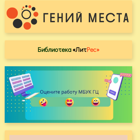
Библиотека
«Лит
Рес»