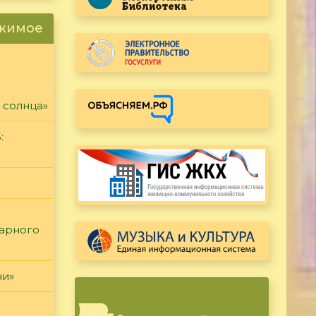
ржимое
 солнца»
:
тарного
чи»