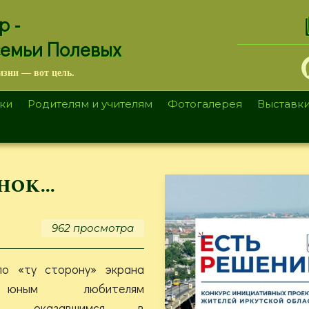
.
р -
семьи Полевых
изни — вот цель.
ки
Родителям и учителям
Фотогалерея
Выставк
унок…
962 просмотра
по «ту сторону» экрана
 юным любителям
ции, оказавшимся в