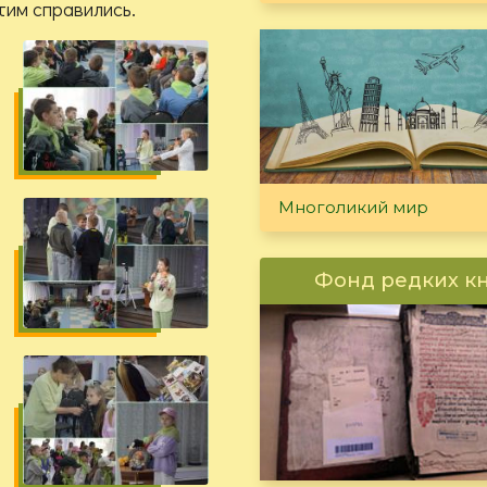
тим справились.
Многоликий мир
Фонд редких к