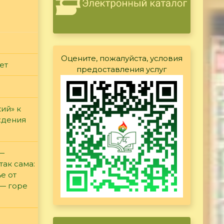
Оцените, пожалуйста, условия
ет
предоставления услуг
ий» к
ждения
 —
так сама:
е от
 — горе