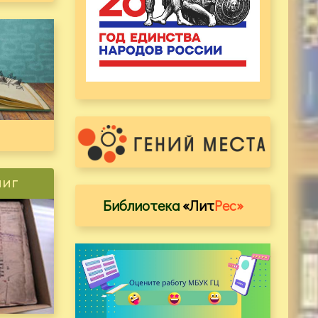
ниг
Библиотека
«Лит
Рес»