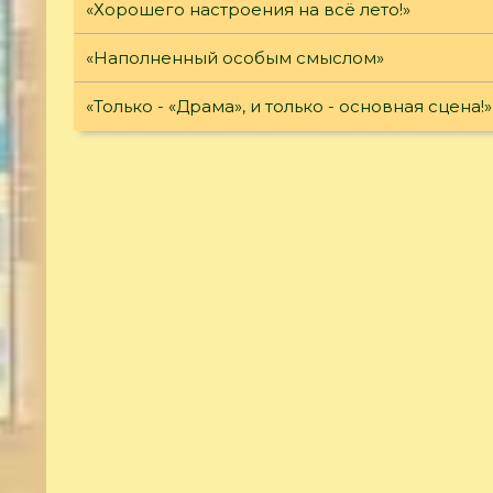
«Хорошего настроения на всё лето!»
«Наполненный особым смыслом»
«Только - «Драма», и только - основная сцена!»