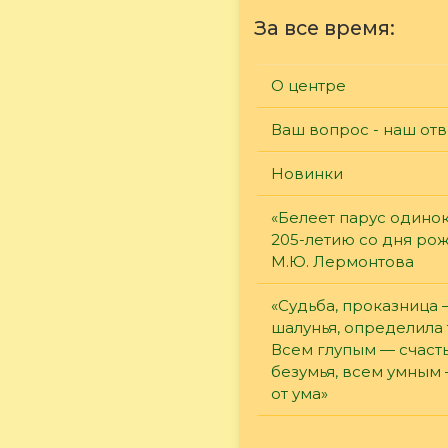
За все время:
О центре
Ваш вопрос - наш отв
Новинки
«Белеет парус одинок
205-летию со дня ро
М.Ю. Лермонтова
«Судьба, проказница
шалунья, определила 
Всем глупым — счасть
безумья, всем умным
от ума»