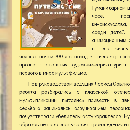
Гуманитарном ц
часе, посв
киноискусства
среди детей.
анимационным 
на всю жизнь.
человек почти 200 лет назад «оживил» графич
прошлого столетия художник-карикатурис
первого в мире мультфильма.
Под руководством ведущих Ларисы Савино
ребята разбирались с классикой отече
мультипликации, пытались привести в дви
серьёзно занимались озвучиванием персона
почувствовали убедительность характеров. Ну
образов неплохо знать сюжет произведения и 