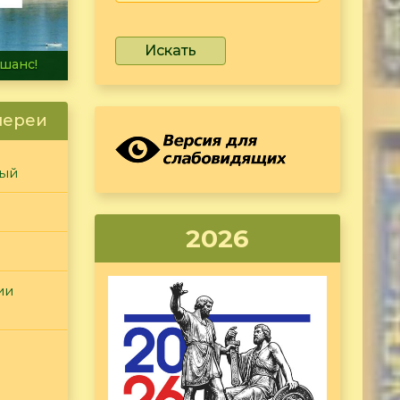
Искать
не тонет
лереи
ный
2026
ии