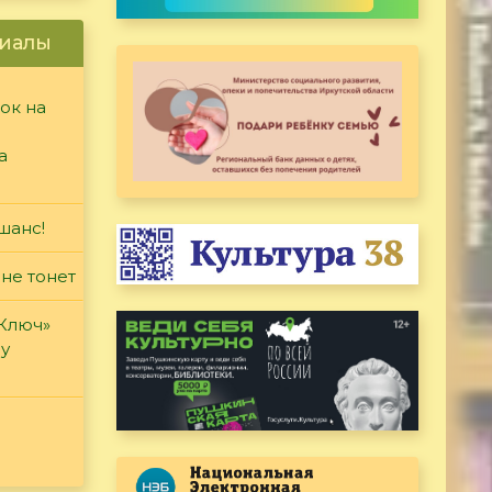
иалы
ок на
а
шанс!
 не тонет
«Ключ»
ду