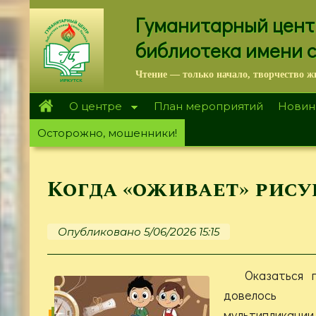
Перейти
Гуманитарный цент
к
основному
библиотека имени 
содержанию
Чтение — только начало, творчество ж
О центре
План мероприятий
Новин
Осторожно, мошенники!
Когда «оживает» рис
Опубликовано 5/06/2026 15:15
Оказаться 
довелось
мультиплика