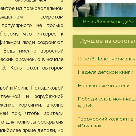
ентре на познавательном
ящённом секретам
В огне не горит, в воде 
, популярного не только
 Потому что интерес к
Лучшее из фотога
фильмам люди сохраняют
 Ведь именно взрослый
еский рисунок, а в начале
15 лет!!! Полет нормаль
т Э. Коль стал автором
Неделя детской книги
Наши юные читатели
вой и Ирины Польщиковой
ственной и зарубежной
Победитель в номинац
жение картинки, вполне
«ДПИ»
жей так, чтобы зрители
Творческий коллектив
 а для полноты раскрытия
«Ивушка»
наиболее яркие детали, на