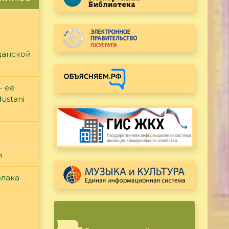
данской
- её
ustani
и
блака