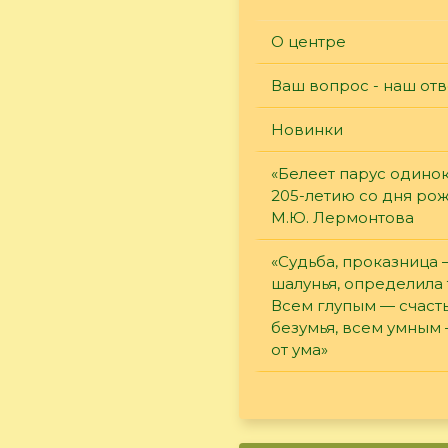
О центре
Ваш вопрос - наш отв
Новинки
«Белеет парус одинок
205-летию со дня ро
М.Ю. Лермонтова
«Судьба, проказница
шалунья, определила 
Всем глупым — счасть
безумья, всем умным
от ума»