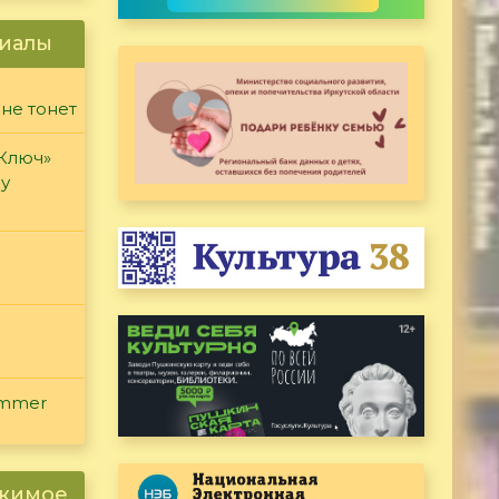
иалы
 не тонет
«Ключ»
ду
ammer
ржимое