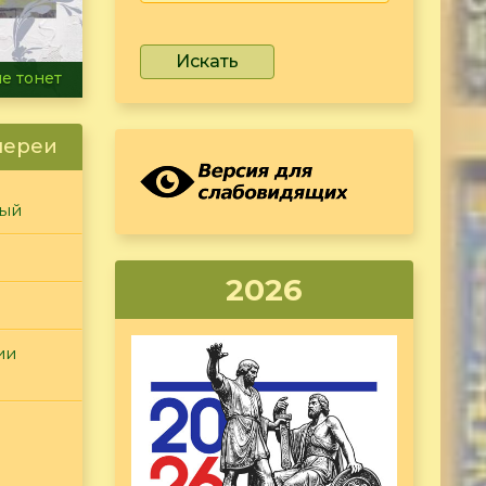
Искать
ammer
лереи
ный
2026
ии