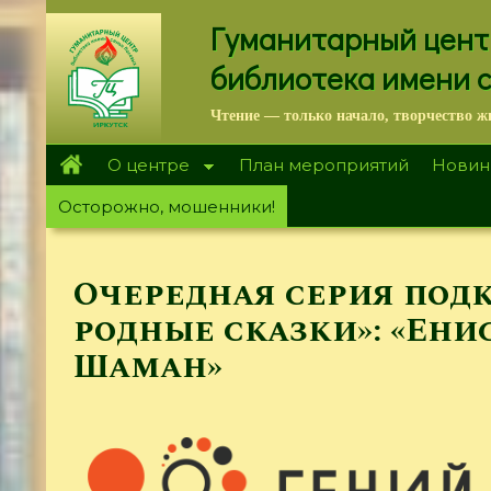
Перейти
Гуманитарный цент
к
основному
библиотека имени 
содержанию
Чтение — только начало, творчество ж
О центре
План мероприятий
Новин
Осторожно, мошенники!
Очередная серия под
родные сказки»: «Ени
Шаман»