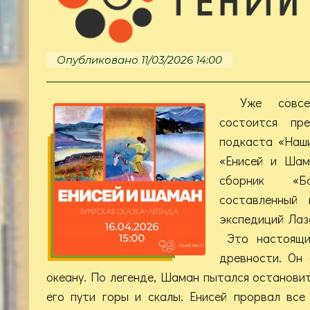
Опубликовано 11/03/2026 14:00
Уже совсе
состоится пр
подкаста «Наши
«Енисей и Шам
сборник «Ба
составленный 
экспедиций Лаз
Это настоящий
древности. Он 
океану. По легенде, Шаман пытался остановит
его пути горы и скалы. Енисей прорвал все