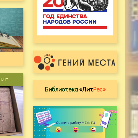
ниг
Библиотека
«Лит
Рес»