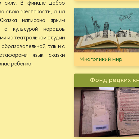
 силу. В финале добро
за свою жестокость, а на
Сказка написана ярким
 с культурой народов
ами из театральной студии
 образовательной, так и с
етафорами язык сказки
Многоликий мир
пас ребенка.
Фонд редких к