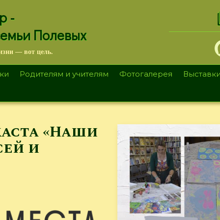
.
р -
семьи Полевых
изни — вот цель.
ки
Родителям и учителям
Фотогалерея
Выставк
каста «Наши
сей и