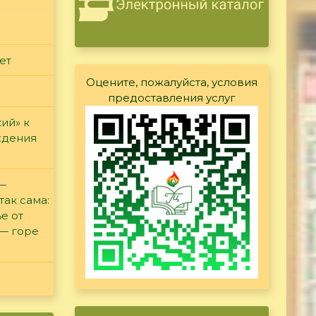
ет
Оцените, пожалуйста, условия
предоставления услуг
ий» к
ждения
 —
так сама:
е от
 — горе