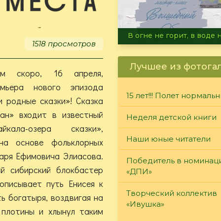
Летние турниры Warh
1518 просмотров
Лучшее из фотога
м скоро, 16 апреля,
емьера нового эпизода
15 лет!!! Полет нормаль
 родные сказки»! Сказка
ан» входит в известный
Неделя детской книги
йкала-озера сказки»,
Наши юные читатели
на основе фольклорных
аря Ефимовича Элиасова.
Победитель в номинац
 сибирский блокбастер
«ДПИ»
описывает путь Енисея к
Творческий коллектив
ь богатыря, воздвигая на
«Ивушка»
 плотины и хлынул таким