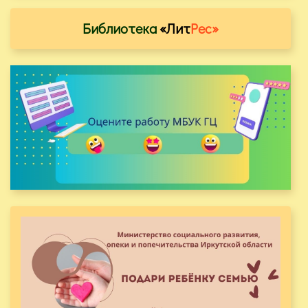
Библиотека
«Лит
Рес»