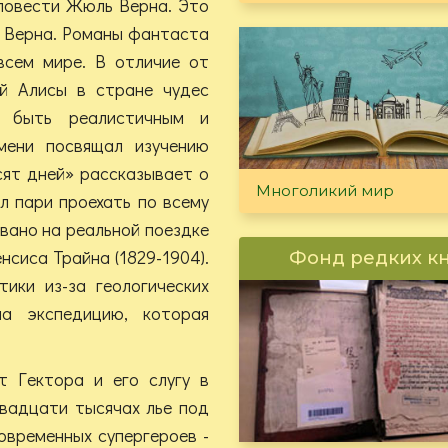
 повести Жюль Верна. Это
ы Верна. Романы фантаста
всем мире. В отличие от
й Алисы в стране чудес
я быть реалистичным и
мени посвящал изучению
сят дней» рассказывает о
Многоликий мир
л пари проехать по всему
овано на реальной поездке
сиса Трайна (1829-1904).
Фонд редких к
ики из-за геологических
ла экспедицию, которая
т Гектора и его слугу в
Двадцати тысячах лье под
овременных супергероев -