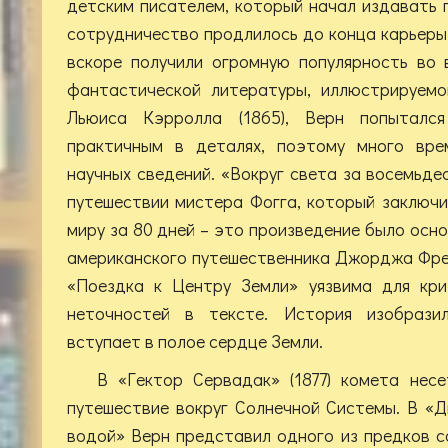
детским писателем, который начал издавать
сотрудничество продлилось до конца карьер
вскоре получили огромную популярность во 
фантастической литературы, иллюстрируемо
Льюиса Кэрролла (1865), Верн попыталс
практичным в деталях, поэтому много вре
научных сведений. «Вокруг света за восемьде
путешествии мистера Фогга, который заключи
миру за 80 дней – это произведение было осн
американского путешественника Джорджа Френ
«Поездка к Центру Земли» уязвима для крит
неточностей в тексте. История изобрази
вступает в полое сердце Земли.
В «Гектор Сервадак» (1877) комета несе
путешествие вокруг Солнечной Системы. В «
водой» Верн представил одного из предков с