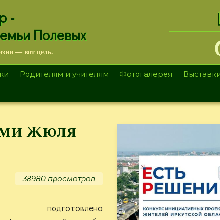
.
р -
семьи Полевых
изни — вот цель.
ки
Родителям и учителям
Фотогалерея
Выставк
ями Жюля
38980 просмотров
ка подготовлена