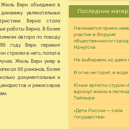
. Жюль Верн объединил в
Последние матер
 динамику увлекательных
тристики Верна стала
ные работы Верна. В более
Начинается прием заяв
участие в Форуме
ссимизм автора по поводу
общественности город
886 году Верн пережил
Иркутска
н стрелял в него, попал в
Не выбираем, но даём 
случая. Жюль Верн умер в
написал 66 романов, более
В огне не горит, в воде
сколько документальных и
сценаристов и режиссеров
Юные артисты студии 
вдохнут жизнь в леген
ям.
Таймыра
«Дети России — сила
государства»