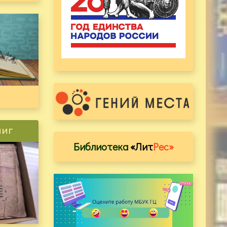
ниг
Библиотека
«Лит
Рес»