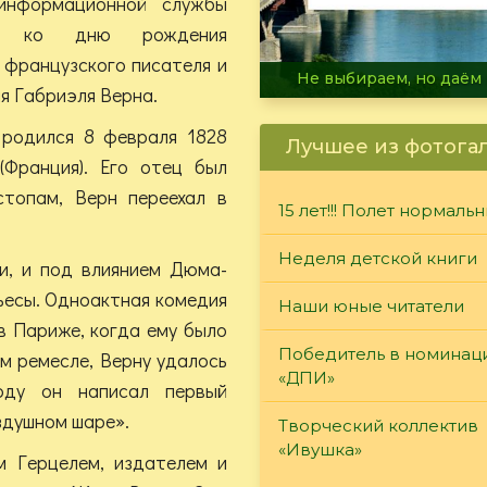
информационной службы
е» ко дню рождения
 французского писателя и
В огне не горит, в воде 
я Габриэля Верна.
родился 8 февраля 1828
Лучшее из фотога
(Франция). Его отец был
топам, Верн переехал в
15 лет!!! Полет нормаль
Неделя детской книги
и, и под влиянием Дюма-
пьесы. Одноактная комедия
Наши юные читатели
в Париже, когда ему было
Победитель в номинац
ом ремесле, Верну удалось
«ДПИ»
оду он написал первый
здушном шаре».
Творческий коллектив
«Ивушка»
м Герцелем, издателем и