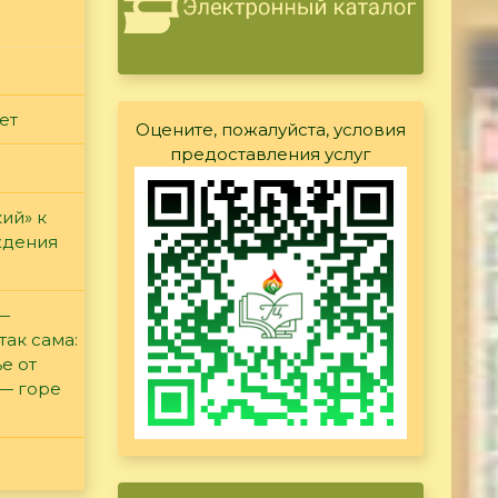
ет
Оцените, пожалуйста, условия
предоставления услуг
ий» к
ждения
 —
так сама:
е от
 — горе