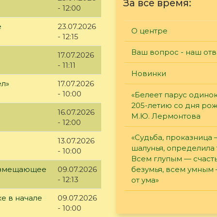
За все время:
- 12:00
е
23.07.2026
О центре
- 12:15
Ваш вопрос - наш отв
17.07.2026
- 11:11
Новинки
ел»
17.07.2026
- 10:00
«Белеет парус одинок
205-летию со дня ро
16.07.2026
М.Ю. Лермонтова
- 12:00
«Судьба, проказница
13.07.2026
шалунья, определила 
- 10:00
Всем глупым — счасть
возмещающее
09.07.2026
безумья, всем умным
- 12:13
от ума»
е в начале
09.07.2026
- 10:00