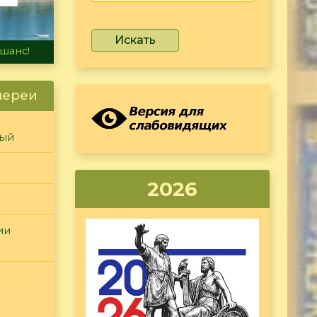
Искать
не тонет
лереи
ный
2026
ии