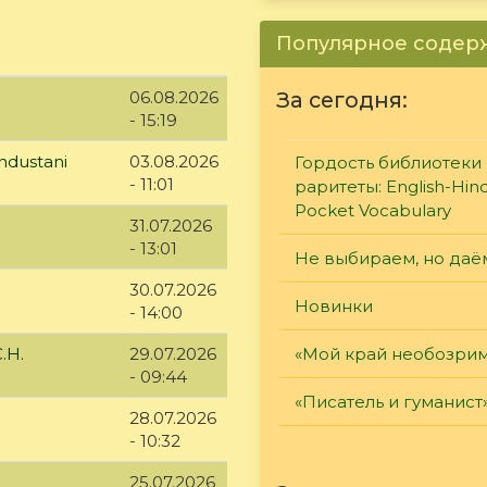
Популярное соде
06.08.2026
За сегодня:
- 15:19
ndustani
03.08.2026
Гордость библиотеки 
- 11:01
раритеты: English-Hind
Pocket Vocabulary
31.07.2026
- 13:01
Не выбираем, но даё
30.07.2026
Новинки
- 14:00
.Н.
29.07.2026
«Мой край необозри
- 09:44
«Писатель и гуманист
28.07.2026
- 10:32
25.07.2026