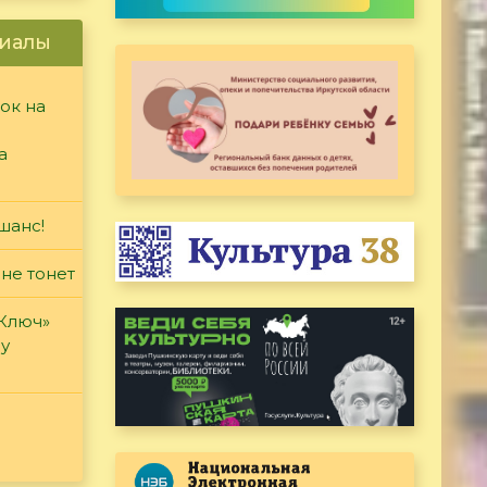
иалы
ок на
а
шанс!
 не тонет
«Ключ»
ду