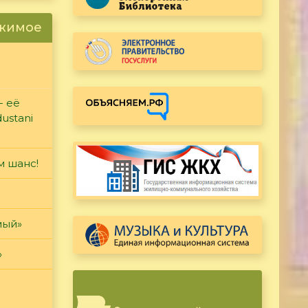
ржимое
- её
ustani
м шанс!
мый»
»