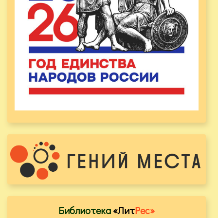
Библиотека
«Лит
Рес»