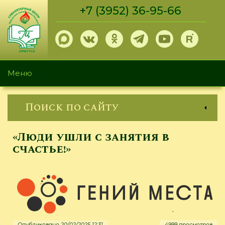
Перейти
+7 (3952) 36-95-66
к
основному
содержанию
Меню
Поиск по сайту
«Люди ушли с занятия в
счастье!»
Опубликовано 20/02/2025 12:31
4999 просмотров